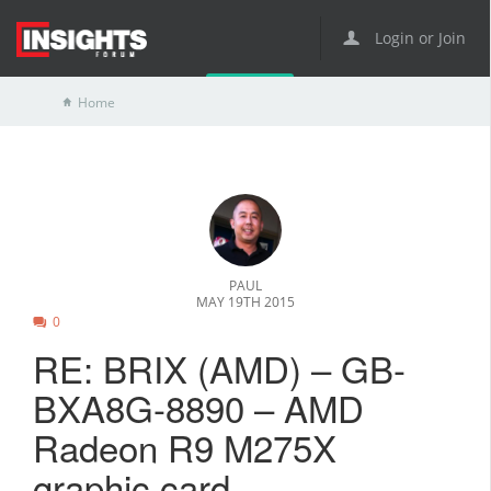
Login or Join
Home
PAUL
MAY 19TH 2015
0
RE: BRIX (AMD) – GB-
BXA8G-8890 – AMD
Radeon R9 M275X
graphic card